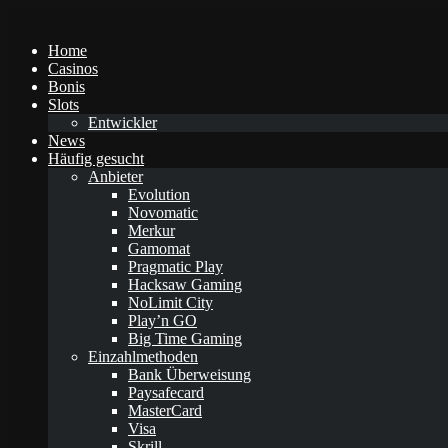
Home
Casinos
Bonis
Slots
Entwickler
News
Häufig gesucht
Anbieter
Evolution
Novomatic
Merkur
Gamomat
Pragmatic Play
Hacksaw Gaming
NoLimit City
Play’n GO
Big Time Gaming
Einzahlmethoden
Bank Überweisung
Paysafecard
MasterCard
Visa
Skrill