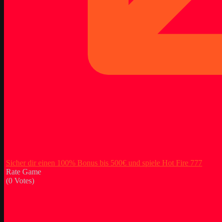
Sicher dir einen 100% Bonus bis 500€ und spiele Hot Fire 777
Rate Game
(
0
Votes)