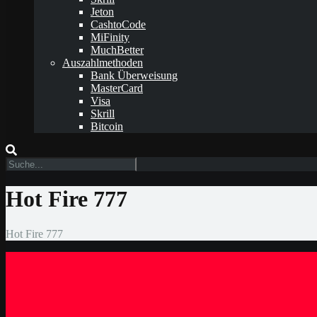
Jeton
CashtoCode
MiFinity
MuchBetter
Auszahlmethoden
Bank Überweisung
MasterCard
Visa
Skrill
Bitcoin
Hot Fire 777
Hot Fire 777