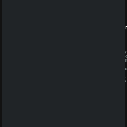
Prestige
SpinE
BESITZER:
JAHRES
Aurevia
10.000.0
IT
BESITZE
Group
GBL
LIZENZ:
Solution
Curacao
N.V.
LIZENZ:
Curacao