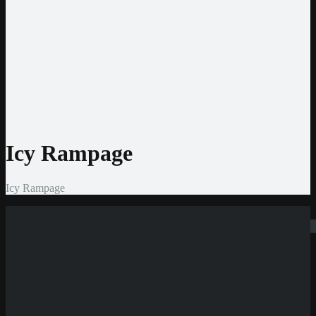
Jeton
CashtoCode
MiFinity
MuchBetter
Auszahlmethoden
Bank Überweisung
MasterCard
Visa
Skrill
Bitcoin
Icy Rampage
Icy Rampage
Suchen
Neue Casinos