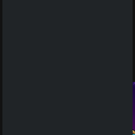
Demo Spiel