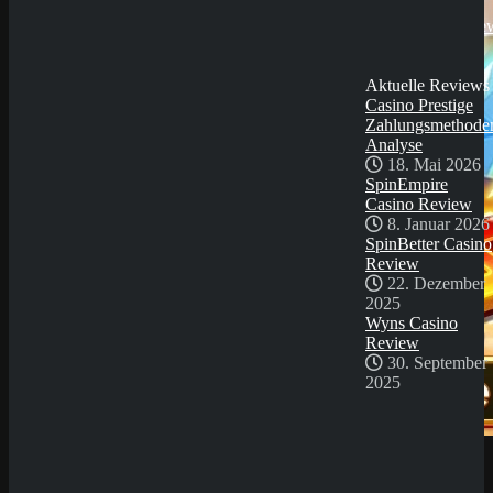
2025
Wyns Casino Revie
30. September
2025
Aktuelle Reviews
Casino Prestige
Zahlungsmethode
Analyse
18. Mai 2026
SpinEmpire
Casino Review
8. Januar 2026
SpinBetter Casino
Review
22. Dezember
2025
Wyns Casino
Review
30. September
2025
Demo Spiel