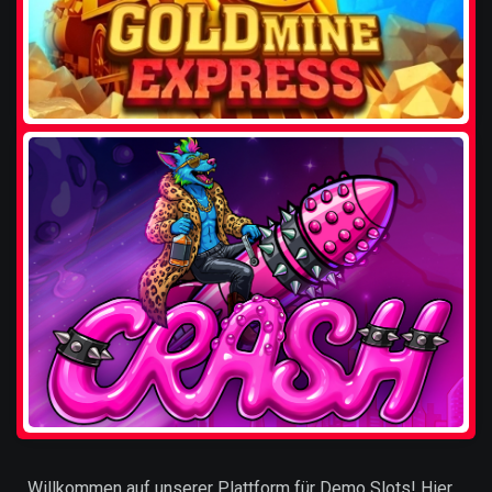
Willkommen auf unserer Plattform für Demo Slots! Hier