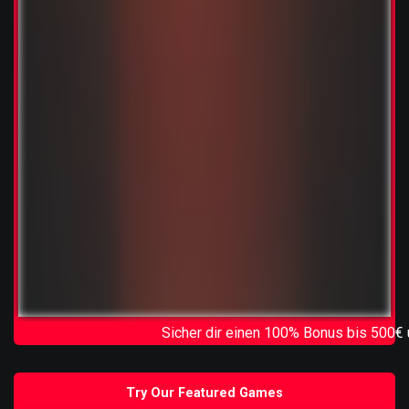
Sicher dir einen 100% Bonus bis 500€ und spiele K
Try Our Featured Games