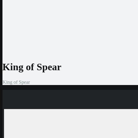
Aus
King of Spear
King of Spear
Sicher dir einen 100% Bonus bis 