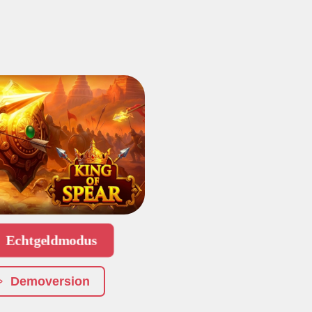
Echtgeldmodus
Demoversion