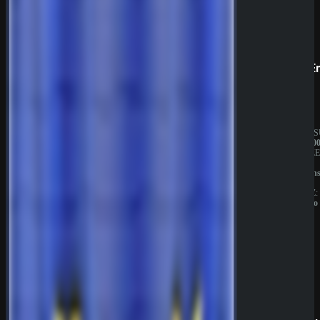
Prestige
SpinE
BESITZER:
JAHRES
Aurevia
10.000.0
IT
BESITZE
Group
GBL
LIZENZ:
Solution
Curacao
N.V.
LIZENZ:
Curacao