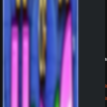
SpinBetter
Casino
Review
Wyns
Casino
Review
QuickWin
Casino
Review
Neueste
Kommenta
Alex
zu
Dazard
rami
zu
CryptoRus
Jens
zu
CryptoRush
200% bis
zu 2.500€