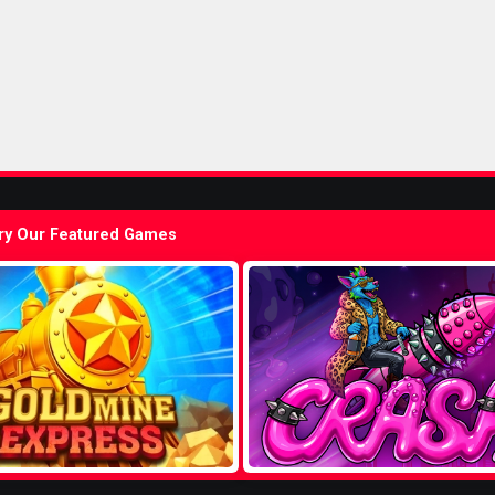
ry Our Featured Games