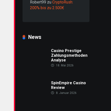
Robert99
zu
CryptoRush:
200% bis zu 2.500€
News
Casino Prestige
Zahlungsmethoden
Analyse
18. Mai 2026
SpinEmpire Casino
Review
8. Januar 2026