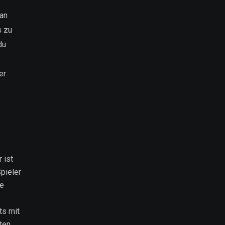
 an
s zu
du
er
 ist
pieler
le
ts mit
ten