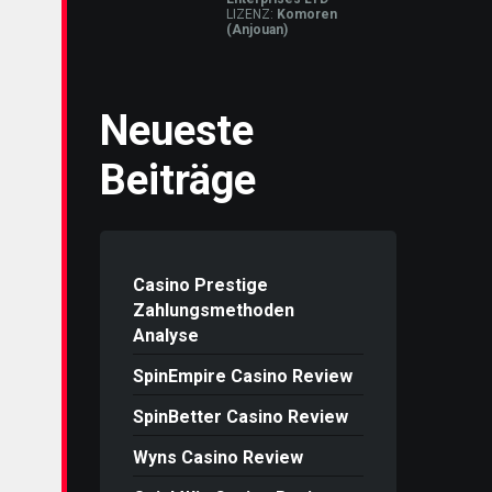
LIZENZ:
Komoren
(Anjouan)
Neueste
Beiträge
Casino Prestige
Zahlungsmethoden
Analyse
SpinEmpire Casino Review
SpinBetter Casino Review
Wyns Casino Review