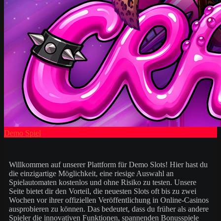
Demo Spiel
Willkommen auf unserer Plattform für Demo Slots! Hier hast du
die einzigartige Möglichkeit, eine riesige Auswahl an
Spielautomaten kostenlos und ohne Risiko zu testen. Unsere
Seite bietet dir den Vorteil, die neuesten Slots oft bis zu zwei
Wochen vor ihrer offiziellen Veröffentlichung in Online-Casinos
ausprobieren zu können. Das bedeutet, dass du früher als andere
Spieler die innovativen Funktionen, spannenden Bonusspiele