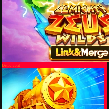
Demo Spiel