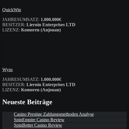
SpinBetter Casino Review
Wyns Casino Review
QuickWin Casino Review
Neueste Kommentare
Alex
zu
Dazard
rami
zu
CryptoRush
Jens
zu
CryptoRush: 200% bis zu 2.500€
Silizi
zu
CryptoRush: 200% bis zu 2.500€
Robert99
zu
CryptoRush: 200% bis zu 2.500€
News
Casino Prestige Zahlungsmethoden Analyse
18. Mai 2026
SpinEmpire Casino Review
8. Januar 2026
SpinBetter Casino Review