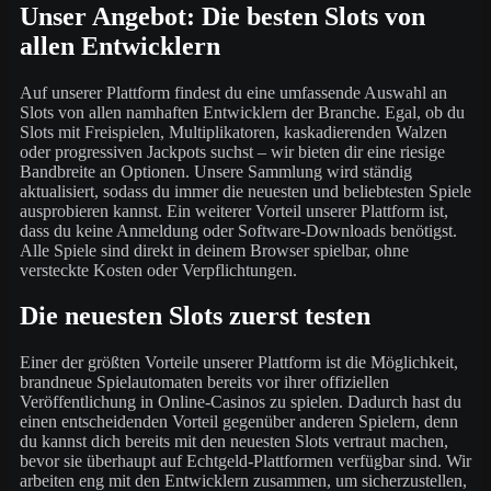
Unser Angebot: Die besten Slots von
allen Entwicklern
Auf unserer Plattform findest du eine umfassende Auswahl an
Slots von allen namhaften Entwicklern der Branche. Egal, ob du
Slots mit Freispielen, Multiplikatoren, kaskadierenden Walzen
oder progressiven Jackpots suchst – wir bieten dir eine riesige
Bandbreite an Optionen. Unsere Sammlung wird ständig
aktualisiert, sodass du immer die neuesten und beliebtesten Spiele
ausprobieren kannst. Ein weiterer Vorteil unserer Plattform ist,
dass du keine Anmeldung oder Software-Downloads benötigst.
Alle Spiele sind direkt in deinem Browser spielbar, ohne
versteckte Kosten oder Verpflichtungen.
Die neuesten Slots zuerst testen
Einer der größten Vorteile unserer Plattform ist die Möglichkeit,
brandneue Spielautomaten bereits vor ihrer offiziellen
Veröffentlichung in Online-Casinos zu spielen. Dadurch hast du
einen entscheidenden Vorteil gegenüber anderen Spielern, denn
du kannst dich bereits mit den neuesten Slots vertraut machen,
bevor sie überhaupt auf Echtgeld-Plattformen verfügbar sind. Wir
arbeiten eng mit den Entwicklern zusammen, um sicherzustellen,