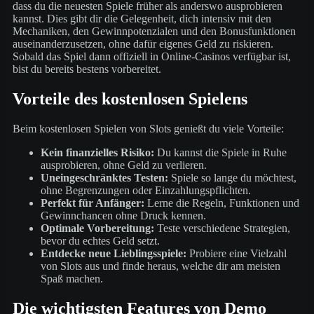
dass du die neuesten Spiele früher als anderswo ausprobieren
kannst. Dies gibt dir die Gelegenheit, dich intensiv mit den
Mechaniken, den Gewinnpotenzialen und den Bonusfunktionen
auseinanderzusetzen, ohne dafür eigenes Geld zu riskieren.
Sobald das Spiel dann offiziell in Online-Casinos verfügbar ist,
bist du bereits bestens vorbereitet.
Vorteile des kostenlosen Spielens
Beim kostenlosen Spielen von Slots genießt du viele Vorteile:
Kein finanzielles Risiko:
Du kannst die Spiele in Ruhe
ausprobieren, ohne Geld zu verlieren.
Uneingeschränktes Testen:
Spiele so lange du möchtest,
ohne Begrenzungen oder Einzahlungspflichten.
Perfekt für Anfänger:
Lerne die Regeln, Funktionen und
Gewinnchancen ohne Druck kennen.
Optimale Vorbereitung:
Teste verschiedene Strategien,
bevor du echtes Geld setzt.
Entdecke neue Lieblingsspiele:
Probiere eine Vielzahl
von Slots aus und finde heraus, welche dir am meisten
Spaß machen.
Die wichtigsten Features von Demo