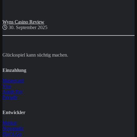
Hacksaw Gaming
NoLimit City
Play’n GO
Big Time Gaming
Einzahlmethoden
Bank Überweisung
Paysafecard
MasterCard
Visa
Skrill
Jeton
CashtoCode
MiFinity
MuchBetter
Auszahlmethoden
Bank Überweisung
MasterCard
Visa
Skrill
Bitcoin
© Copyright 2024