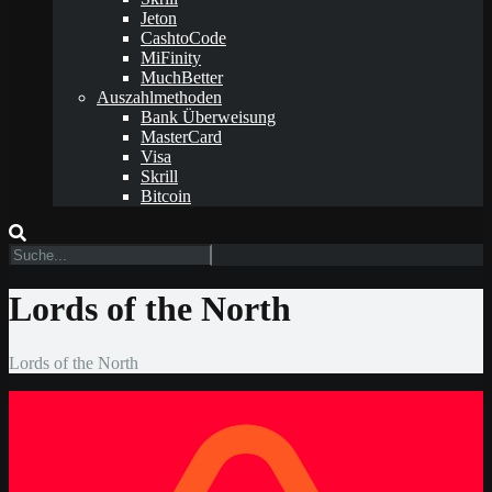
Jeton
CashtoCode
MiFinity
MuchBetter
Auszahlmethoden
Bank Überweisung
MasterCard
Visa
Skrill
Bitcoin
Lords of the North
Lords of the North