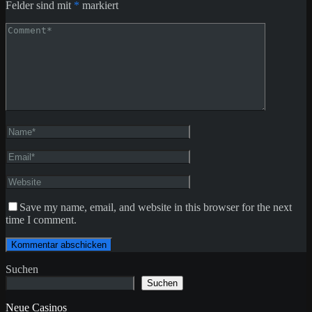
Felder sind mit
*
markiert
Save my name, email, and website in this browser for the next
time I comment.
Suchen
Suchen
Neue Casinos