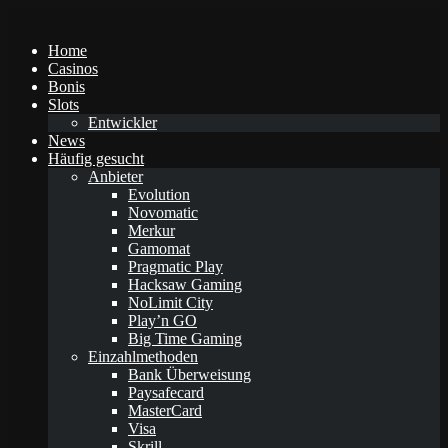
Home
Casinos
Bonis
Slots
Entwickler
News
Häufig gesucht
Anbieter
Evolution
Novomatic
Merkur
Gamomat
Pragmatic Play
Hacksaw Gaming
NoLimit City
Play’n GO
Big Time Gaming
Einzahlmethoden
Bank Überweisung
Paysafecard
MasterCard
Visa
Skrill