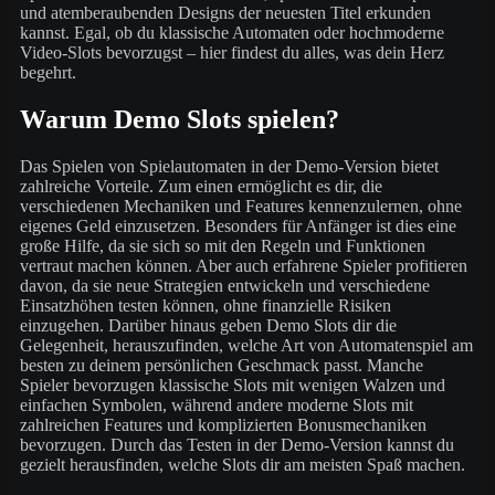
und atemberaubenden Designs der neuesten Titel erkunden
kannst. Egal, ob du klassische Automaten oder hochmoderne
Video-Slots bevorzugst – hier findest du alles, was dein Herz
begehrt.
Warum Demo Slots spielen?
Das Spielen von Spielautomaten in der Demo-Version bietet
zahlreiche Vorteile. Zum einen ermöglicht es dir, die
verschiedenen Mechaniken und Features kennenzulernen, ohne
eigenes Geld einzusetzen. Besonders für Anfänger ist dies eine
große Hilfe, da sie sich so mit den Regeln und Funktionen
vertraut machen können. Aber auch erfahrene Spieler profitieren
davon, da sie neue Strategien entwickeln und verschiedene
Einsatzhöhen testen können, ohne finanzielle Risiken
einzugehen. Darüber hinaus geben Demo Slots dir die
Gelegenheit, herauszufinden, welche Art von Automatenspiel am
besten zu deinem persönlichen Geschmack passt. Manche
Spieler bevorzugen klassische Slots mit wenigen Walzen und
einfachen Symbolen, während andere moderne Slots mit
zahlreichen Features und komplizierten Bonusmechaniken
bevorzugen. Durch das Testen in der Demo-Version kannst du
gezielt herausfinden, welche Slots dir am meisten Spaß machen.