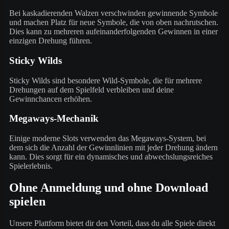
Bei kaskadierenden Walzen verschwinden gewinnende Symbole
und machen Platz für neue Symbole, die von oben nachrutschen.
Dies kann zu mehreren aufeinanderfolgenden Gewinnen in einer
einzigen Drehung führen.
Sticky Wilds
Sticky Wilds sind besondere Wild-Symbole, die für mehrere
Drehungen auf dem Spielfeld verbleiben und deine
Gewinnchancen erhöhen.
Megaways-Mechanik
Einige moderne Slots verwenden das Megaways-System, bei
dem sich die Anzahl der Gewinnlinien mit jeder Drehung ändern
kann. Dies sorgt für ein dynamisches und abwechslungsreiches
Spielerlebnis.
Ohne Anmeldung und ohne Download
spielen
Unsere Plattform bietet dir den Vorteil, dass du alle Spiele direkt