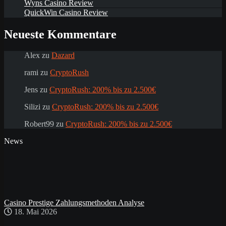
22. Dezember 2025
Wyns Casino Review
30. September 2025
Aktuelle Reviews
Casino Prestige Zahlungsmethoden Analyse
18. Mai 2026
SpinEmpire Casino Review
8. Januar 2026
SpinBetter Casino Review
22. Dezember 2025
Wyns Casino Review
30. September 2025
Glücksspiel kann süchtig machen.