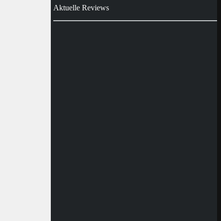
Aktuelle Reviews