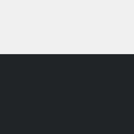
y Our Featured Games