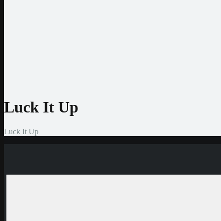
Aus
Luck It Up
Luck It Up
Sicher dir einen 100% Bonus bis 500€ un