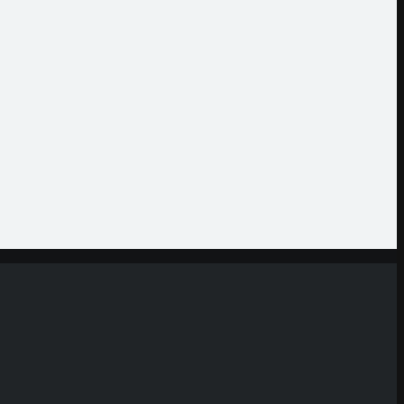
Suchen
Suchen
Neue Casinos
Prestige