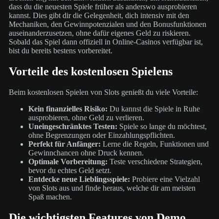
dass du die neuesten Spiele früher als anderswo ausprobieren
kannst. Dies gibt dir die Gelegenheit, dich intensiv mit den
Mechaniken, den Gewinnpotenzialen und den Bonusfunktionen
auseinanderzusetzen, ohne dafür eigenes Geld zu riskieren.
Sobald das Spiel dann offiziell in Online-Casinos verfügbar ist,
bist du bereits bestens vorbereitet.
Vorteile des kostenlosen Spielens
Beim kostenlosen Spielen von Slots genießt du viele Vorteile:
Kein finanzielles Risiko:
Du kannst die Spiele in Ruhe
ausprobieren, ohne Geld zu verlieren.
Uneingeschränktes Testen:
Spiele so lange du möchtest,
ohne Begrenzungen oder Einzahlungspflichten.
Perfekt für Anfänger:
Lerne die Regeln, Funktionen und
Gewinnchancen ohne Druck kennen.
Optimale Vorbereitung:
Teste verschiedene Strategien,
bevor du echtes Geld setzt.
Entdecke neue Lieblingsspiele:
Probiere eine Vielzahl
von Slots aus und finde heraus, welche dir am meisten
Spaß machen.
Die wichtigsten Features von Demo