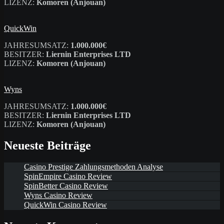
LIZENZ:
Komoren (Anjouan)
QuickWin
JAHRESUMSATZ:
1.000.000€
BESITZER:
Liernin Enterprises LTD
LIZENZ:
Komoren (Anjouan)
Wyns
JAHRESUMSATZ:
1.000.000€
BESITZER:
Liernin Enterprises LTD
LIZENZ:
Komoren (Anjouan)
Neueste Beiträge
Casino Prestige Zahlungsmethoden Analyse
SpinEmpire Casino Review
SpinBetter Casino Review
Wyns Casino Review
QuickWin Casino Review