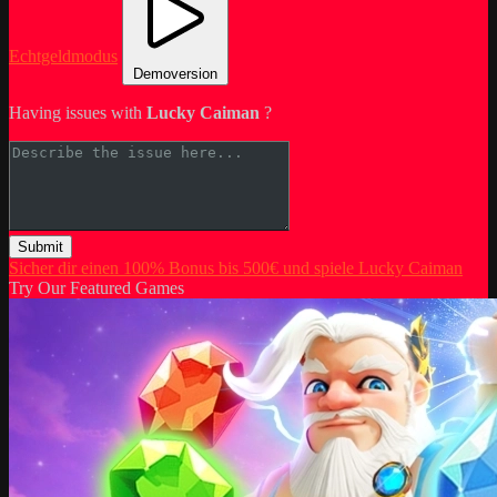
Echtgeldmodus
Demoversion
Having issues with
Lucky Caiman
?
Submit
Sicher dir einen 100% Bonus bis 500€ und spiele Lucky Caiman
Try Our Featured Games