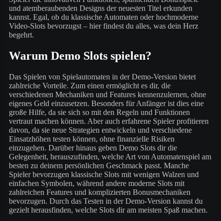
und atemberaubenden Designs der neuesten Titel erkunden
kannst. Egal, ob du klassische Automaten oder hochmoderne
Video-Slots bevorzugst – hier findest du alles, was dein Herz
begehrt.
Warum Demo Slots spielen?
Das Spielen von Spielautomaten in der Demo-Version bietet
zahlreiche Vorteile. Zum einen ermöglicht es dir, die
verschiedenen Mechaniken und Features kennenzulernen, ohne
eigenes Geld einzusetzen. Besonders für Anfänger ist dies eine
große Hilfe, da sie sich so mit den Regeln und Funktionen
vertraut machen können. Aber auch erfahrene Spieler profitieren
davon, da sie neue Strategien entwickeln und verschiedene
Einsatzhöhen testen können, ohne finanzielle Risiken
einzugehen. Darüber hinaus geben Demo Slots dir die
Gelegenheit, herauszufinden, welche Art von Automatenspiel am
besten zu deinem persönlichen Geschmack passt. Manche
Spieler bevorzugen klassische Slots mit wenigen Walzen und
einfachen Symbolen, während andere moderne Slots mit
zahlreichen Features und komplizierten Bonusmechaniken
bevorzugen. Durch das Testen in der Demo-Version kannst du
gezielt herausfinden, welche Slots dir am meisten Spaß machen.