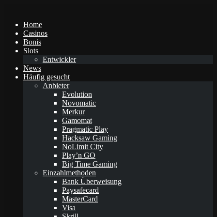
Home
Casinos
Bonis
Slots
Entwickler
News
Häufig gesucht
Anbieter
Evolution
Novomatic
Merkur
Gamomat
Pragmatic Play
Hacksaw Gaming
NoLimit City
Play’n GO
Big Time Gaming
Einzahlmethoden
Bank Überweisung
Paysafecard
MasterCard
Visa
Skrill