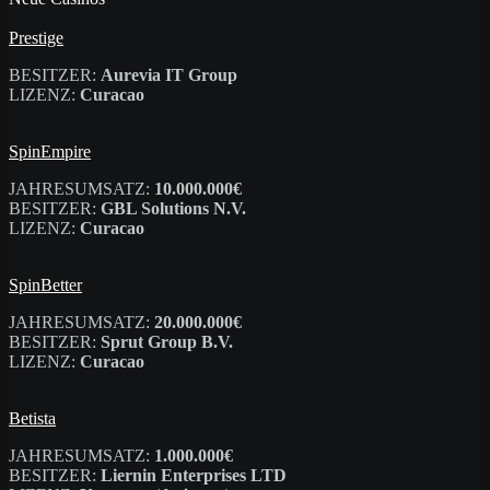
Prestige
BESITZER:
Aurevia IT Group
LIZENZ:
Curacao
SpinEmpire
JAHRESUMSATZ:
10.000.000€
BESITZER:
GBL Solutions N.V.
LIZENZ:
Curacao
SpinBetter
JAHRESUMSATZ:
20.000.000€
BESITZER:
Sprut Group B.V.
LIZENZ:
Curacao
Betista
JAHRESUMSATZ:
1.000.000€
BESITZER:
Liernin Enterprises LTD