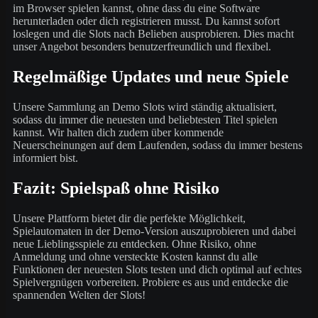
im Browser spielen kannst, ohne dass du eine Software
herunterladen oder dich registrieren musst. Du kannst sofort
loslegen und die Slots nach Belieben ausprobieren. Dies macht
unser Angebot besonders benutzerfreundlich und flexibel.
Regelmäßige Updates und neue Spiele
Unsere Sammlung an Demo Slots wird ständig aktualisiert,
sodass du immer die neuesten und beliebtesten Titel spielen
kannst. Wir halten dich zudem über kommende
Neuerscheinungen auf dem Laufenden, sodass du immer bestens
informiert bist.
Fazit: Spielspaß ohne Risiko
Unsere Plattform bietet dir die perfekte Möglichkeit,
Spielautomaten in der Demo-Version auszuprobieren und dabei
neue Lieblingsspiele zu entdecken. Ohne Risiko, ohne
Anmeldung und ohne versteckte Kosten kannst du alle
Funktionen der neuesten Slots testen und dich optimal auf echtes
Spielvergnügen vorbereiten. Probiere es aus und entdecke die
spannenden Welten der Slots!