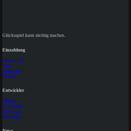
Glücksspiel kann süchtig machen.
Einzahlung
Mastercard
Visa
Apple Pay
Paysafe
Entwickler
Merkur
Novomatic
Play'n Go
Pragmatic
News