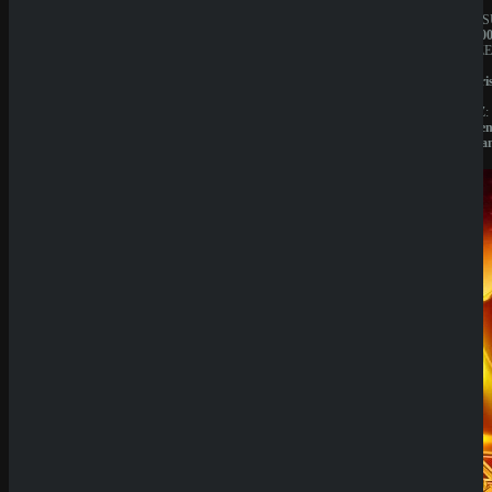
JAHRESUMSATZ:
JAHRES
1.000.000€
1.000.00
BESITZER:
BESITZE
Liernin
Liernin
Enterprises
Enterpri
LTD
LTD
LIZENZ:
LIZENZ:
Komoren
Komore
(Anjouan)
(Anjoua
Neueste
Beiträge
Casino
Prestige
Zahlungs
methoden
Analyse
SpinEmpir
e Casino
Review