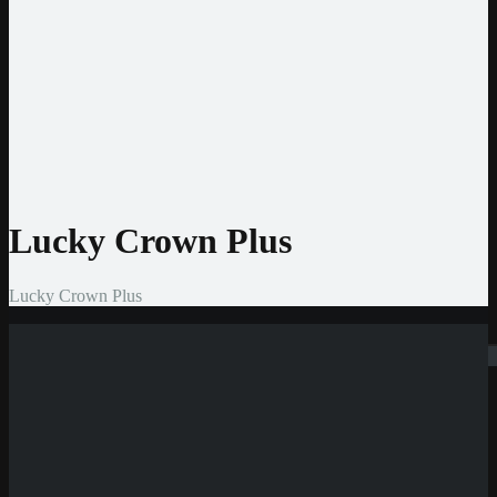
Jeton
CashtoCode
MiFinity
MuchBetter
Auszahlmethoden
Bank Überweisung
MasterCard
Visa
Skrill
Bitcoin
Lucky Crown Plus
Lucky Crown Plus
Suchen
Neue Casinos