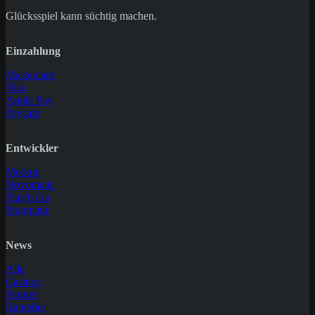
Glücksspiel kann süchtig machen.
Einzahlung
Mastercard
Visa
Apple Pay
Paysafe
Entwickler
Merkur
Novomatic
Play'n Go
Pragmatic
News
Alle
Casinos
Partner
Ratgeber