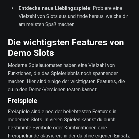
Entdecke neue Lieblingsspiele:
Probiere eine
Vielzahl von Slots aus und finde heraus, welche dir
am meisten Spaß machen.
Die wichtigsten Features von
Demo Slots
Moderne Spielautomaten haben eine Vielzahl von
Funktionen, die das Spielerlebnis noch spannender
machen. Hier sind einige der wichtigsten Features, die
du in den Demo-Versionen testen kannst:
Freispiele
Freispiele sind eines der beliebtesten Features in
modernen Slots. In vielen Spielen kannst du durch
bestimmte Symbole oder Kombinationen eine
Freispielrunde aktivieren, in der du ohne eigenen Einsatz