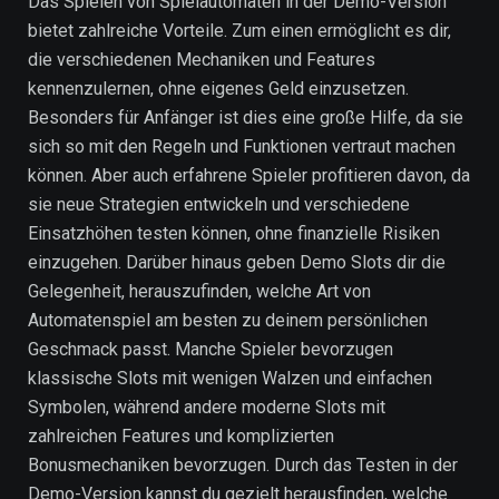
Das Spielen von Spielautomaten in der Demo-Version
bietet zahlreiche Vorteile. Zum einen ermöglicht es dir,
die verschiedenen Mechaniken und Features
kennenzulernen, ohne eigenes Geld einzusetzen.
Besonders für Anfänger ist dies eine große Hilfe, da sie
sich so mit den Regeln und Funktionen vertraut machen
können. Aber auch erfahrene Spieler profitieren davon, da
sie neue Strategien entwickeln und verschiedene
Einsatzhöhen testen können, ohne finanzielle Risiken
einzugehen. Darüber hinaus geben Demo Slots dir die
Gelegenheit, herauszufinden, welche Art von
Automatenspiel am besten zu deinem persönlichen
Geschmack passt. Manche Spieler bevorzugen
klassische Slots mit wenigen Walzen und einfachen
Symbolen, während andere moderne Slots mit
zahlreichen Features und komplizierten
Bonusmechaniken bevorzugen. Durch das Testen in der
Demo-Version kannst du gezielt herausfinden, welche