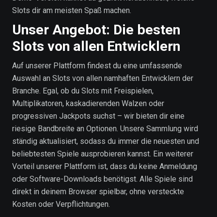
Slots dir am meisten Spaß machen.
Unser Angebot: Die besten
Slots von allen Entwicklern
Auf unserer Plattform findest du eine umfassende
Auswahl an Slots von allen namhaften Entwicklern der
Branche. Egal, ob du Slots mit Freispielen,
Multiplikatoren, kaskadierenden Walzen oder
progressiven Jackpots suchst – wir bieten dir eine
riesige Bandbreite an Optionen. Unsere Sammlung wird
ständig aktualisiert, sodass du immer die neuesten und
beliebtesten Spiele ausprobieren kannst. Ein weiterer
Vorteil unserer Plattform ist, dass du keine Anmeldung
oder Software-Downloads benötigst. Alle Spiele sind
direkt in deinem Browser spielbar, ohne versteckte
Kosten oder Verpflichtungen.