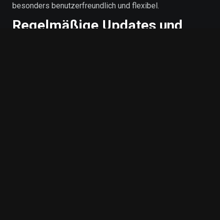
besonders benutzerfreundlich und flexibel.
Regelmäßige Updates und
neue Spiele
Unsere Sammlung an Demo Slots wird ständig
aktualisiert, sodass du immer die neuesten und
beliebtesten Titel spielen kannst. Wir halten dich zudem
über kommende Neuerscheinungen auf dem Laufenden,
sodass du immer bestens informiert bist.
Fazit: Spielspaß ohne Risiko
Unsere Plattform bietet dir die perfekte Möglichkeit,
Spielautomaten in der Demo-Version auszuprobieren
und dabei neue Lieblingsspiele zu entdecken. Ohne
Risiko, ohne Anmeldung und ohne versteckte Kosten
kannst du alle Funktionen der neuesten Slots testen und
dich optimal auf echtes Spielvergnügen vorbereiten.