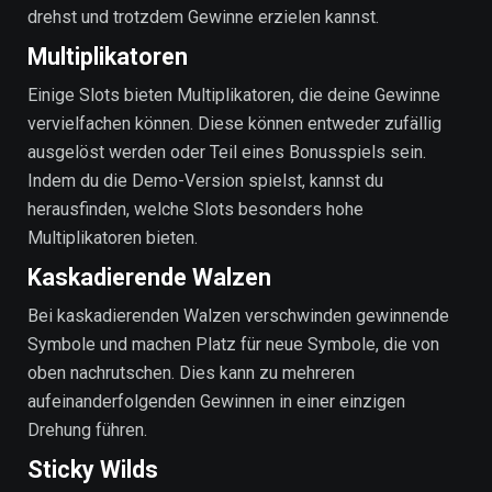
drehst und trotzdem Gewinne erzielen kannst.
Multiplikatoren
Einige Slots bieten Multiplikatoren, die deine Gewinne
vervielfachen können. Diese können entweder zufällig
ausgelöst werden oder Teil eines Bonusspiels sein.
Indem du die Demo-Version spielst, kannst du
herausfinden, welche Slots besonders hohe
Multiplikatoren bieten.
Kaskadierende Walzen
Bei kaskadierenden Walzen verschwinden gewinnende
Symbole und machen Platz für neue Symbole, die von
oben nachrutschen. Dies kann zu mehreren
aufeinanderfolgenden Gewinnen in einer einzigen
Drehung führen.
Sticky Wilds