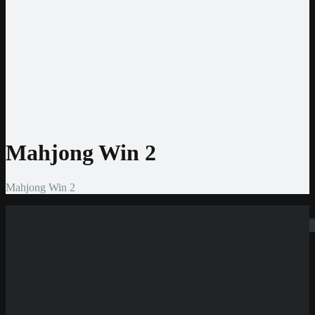
Jeton
CashtoCode
MiFinity
MuchBetter
Auszahlmethoden
Bank Überweisung
MasterCard
Visa
Skrill
Bitcoin
Mahjong Win 2
Mahjong Win 2
Suchen
Neue Casinos