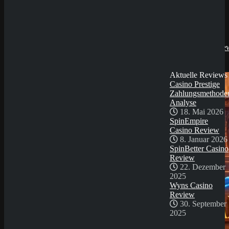
8. Januar 2026
SpinBetter Casino
Review
22. Dezember
2025
Wyns Casino Revie
30. September
2025
Demo Spiel
Aktuelle Reviews
Casino Prestige
Zahlungsmethode
Analyse
18. Mai 2026
SpinEmpire
Casino Review
8. Januar 2026
SpinBetter Casino
Review
22. Dezember
2025
Wyns Casino
Review
30. September
2025