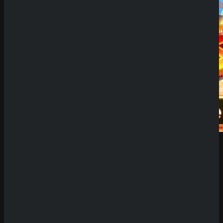
CryptoRus
Jens
zu
CryptoRush
200% bis
zu 2.500€
Silizi
zu
CryptoRush
200% bis
zu 2.500€
Robert99
zu
CryptoRush
200% bis
Demo Spiel
zu 2.500€
News
Casino Prestige
Zahlungsmethoden
Analyse
18. Mai 2026
SpinEmpire Casino
Review