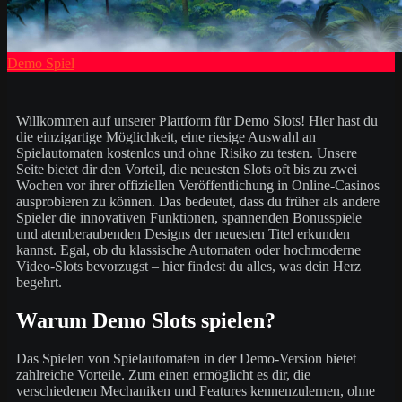
Demo Spiel
Willkommen auf unserer Plattform für Demo Slots! Hier hast du
die einzigartige Möglichkeit, eine riesige Auswahl an
Spielautomaten kostenlos und ohne Risiko zu testen. Unsere
Seite bietet dir den Vorteil, die neuesten Slots oft bis zu zwei
Wochen vor ihrer offiziellen Veröffentlichung in Online-Casinos
ausprobieren zu können. Das bedeutet, dass du früher als andere
Spieler die innovativen Funktionen, spannenden Bonusspiele
und atemberaubenden Designs der neuesten Titel erkunden
kannst. Egal, ob du klassische Automaten oder hochmoderne
Video-Slots bevorzugst – hier findest du alles, was dein Herz
begehrt.
Warum Demo Slots spielen?
Das Spielen von Spielautomaten in der Demo-Version bietet
zahlreiche Vorteile. Zum einen ermöglicht es dir, die
verschiedenen Mechaniken und Features kennenzulernen, ohne