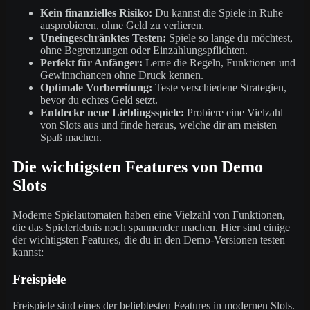
Kein finanzielles Risiko:
Du kannst die Spiele in Ruhe
ausprobieren, ohne Geld zu verlieren.
Uneingeschränktes Testen:
Spiele so lange du möchtest,
ohne Begrenzungen oder Einzahlungspflichten.
Perfekt für Anfänger:
Lerne die Regeln, Funktionen und
Gewinnchancen ohne Druck kennen.
Optimale Vorbereitung:
Teste verschiedene Strategien,
bevor du echtes Geld setzt.
Entdecke neue Lieblingsspiele:
Probiere eine Vielzahl
von Slots aus und finde heraus, welche dir am meisten
Spaß machen.
Die wichtigsten Features von Demo
Slots
Moderne Spielautomaten haben eine Vielzahl von Funktionen,
die das Spielerlebnis noch spannender machen. Hier sind einige
der wichtigsten Features, die du in den Demo-Versionen testen
kannst:
Freispiele
Freispiele sind eines der beliebtesten Features in modernen Slots.