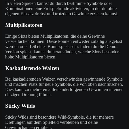
In vielen Spielen kannst du durch bestimmte Symbole oder
Kombinationen eine Freispielrunde aktivieren, in der du ohne
eigenen Einsatz drehst und trotzdem Gewinne erzielen kannst.
Multiplikatoren
Einige Slots bieten Multiplikatoren, die deine Gewinne
vervielfachen können. Diese können entweder zufällig ausgelöst
werden oder Teil eines Bonusspiels sein. Indem du die Demo-
Version spielst, kannst du herausfinden, welche Slots besonders
hohe Multiplikatoren bieten.
Kaskadierende Walzen
Bei kaskadierenden Walzen verschwinden gewinnende Symbole
und machen Platz für neue Symbole, die von oben nachrutschen.
Dies kann zu mehreren aufeinanderfolgenden Gewinnen in einer
einzigen Drehung führen.
Sticky Wilds
Sticky Wilds sind besondere Wild-Symbole, die für mehrere
Drehungen auf dem Spielfeld verbleiben und deine
Gewinnchancen erhöhen.