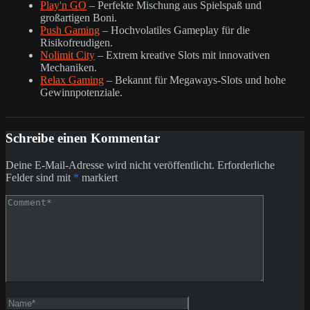
Play'n GO
– Perfekte Mischung aus Spielspaß und
großartigen Boni.
Push Gaming
– Hochvolatiles Gameplay für die
Risikofreudigen.
Nolimit City
– Extrem kreative Slots mit innovativen
Mechaniken.
Relax Gaming
– Bekannt für Megaways-Slots und hohe
Gewinnpotenziale.
Schreibe einen Kommentar
Deine E-Mail-Adresse wird nicht veröffentlicht.
Erforderliche
Felder sind mit
*
markiert