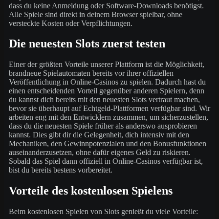
dass du keine Anmeldung oder Software-Downloads benötigst.
Alle Spiele sind direkt in deinem Browser spielbar, ohne
versteckte Kosten oder Verpflichtungen.
Die neuesten Slots zuerst testen
Einer der größten Vorteile unserer Plattform ist die Möglichkeit,
brandneue Spielautomaten bereits vor ihrer offiziellen
Veröffentlichung in Online-Casinos zu spielen. Dadurch hast du
einen entscheidenden Vorteil gegenüber anderen Spielern, denn
du kannst dich bereits mit den neuesten Slots vertraut machen,
bevor sie überhaupt auf Echtgeld-Plattformen verfügbar sind. Wir
arbeiten eng mit den Entwicklern zusammen, um sicherzustellen,
dass du die neuesten Spiele früher als anderswo ausprobieren
kannst. Dies gibt dir die Gelegenheit, dich intensiv mit den
Mechaniken, den Gewinnpotenzialen und den Bonusfunktionen
auseinanderzusetzen, ohne dafür eigenes Geld zu riskieren.
Sobald das Spiel dann offiziell in Online-Casinos verfügbar ist,
bist du bereits bestens vorbereitet.
Vorteile des kostenlosen Spielens
Beim kostenlosen Spielen von Slots genießt du viele Vorteile: