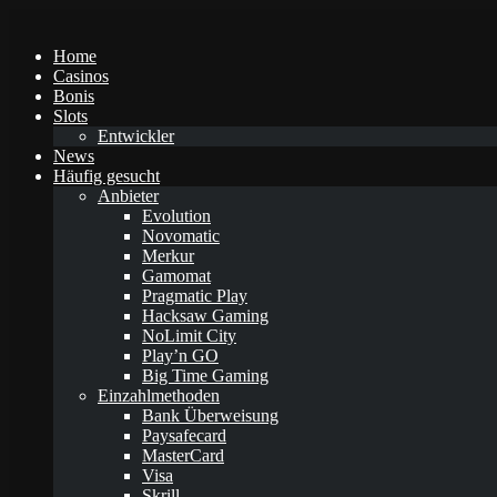
Home
Casinos
Bonis
Slots
Entwickler
News
Häufig gesucht
Anbieter
Evolution
Novomatic
Merkur
Gamomat
Pragmatic Play
Hacksaw Gaming
NoLimit City
Play’n GO
Big Time Gaming
Einzahlmethoden
Bank Überweisung
Paysafecard
MasterCard
Visa
Skrill