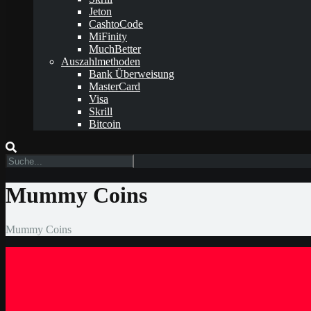
Jeton
CashtoCode
MiFinity
MuchBetter
Auszahlmethoden
Bank Überweisung
MasterCard
Visa
Skrill
Bitcoin
Mummy Coins
Mummy Coins