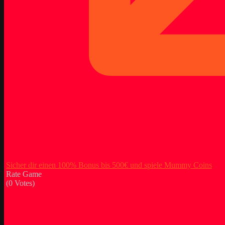
Sicher dir einen 100% Bonus bis 500€ und spiele Mummy Coins
Rate Game
(
0
Votes)