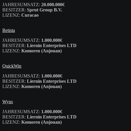
JAHRESUMSATZ:
20.000.000€
BESITZER:
Sprut Group B.V.
LIZENZ:
Curacao
Betista
JAHRESUMSATZ:
1.000.000€
BESITZER:
Liernin Enterprises LTD
LIZENZ:
Komoren (Anjouan)
QuickWin
JAHRESUMSATZ:
1.000.000€
BESITZER:
Liernin Enterprises LTD
LIZENZ:
Komoren (Anjouan)
Wyns
JAHRESUMSATZ:
1.000.000€
BESITZER:
Liernin Enterprises LTD
LIZENZ:
Komoren (Anjouan)