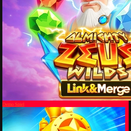
Demo Spiel