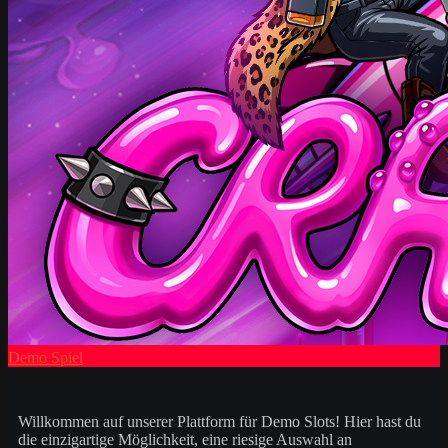
Demo Spiel
Willkommen auf unserer Plattform für Demo Slots! Hier hast du
die einzigartige Möglichkeit, eine riesige Auswahl an