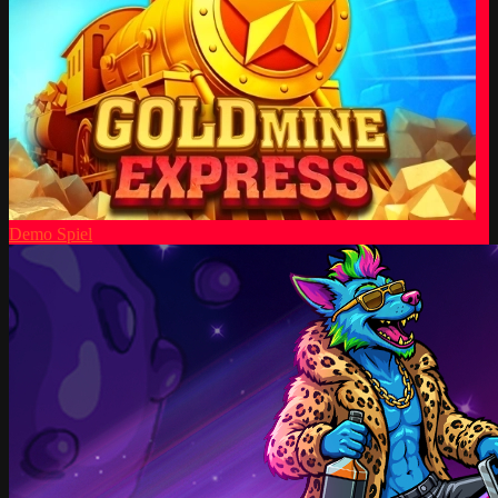
Demo Spiel