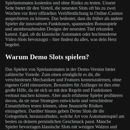
Spielautomaten kostenlos und ohne Risiko zu testen. Unsere
Seite bietet dir den Vorteil, die neuesten Slots oft bis zu zwei
Wochen vor ihrer offiziellen Veröffentlichung in Online-Casinos
ausprobieren zu können. Das bedeutet, dass du früher als andere
Spieler die innovativen Funktionen, spannenden Bonusspiele
und atemberaubenden Designs der neuesten Titel erkunden
kannst. Egal, ob du klassische Automaten oder hochmoderne
Video-Slots bevorzugst – hier findest du alles, was dein Herz
begehrt.
Warum Demo Slots spielen?
Das Spielen von Spielautomaten in der Demo-Version bietet
zahlreiche Vorteile. Zum einen ermöglicht es dir, die
verschiedenen Mechaniken und Features kennenzulernen, ohne
eigenes Geld einzusetzen. Besonders für Anfänger ist dies eine
große Hilfe, da sie sich so mit den Regeln und Funktionen
vertraut machen können. Aber auch erfahrene Spieler profitieren
davon, da sie neue Strategien entwickeln und verschiedene
Einsatzhöhen testen können, ohne finanzielle Risiken
einzugehen. Darüber hinaus geben Demo Slots dir die
Gelegenheit, herauszufinden, welche Art von Automatenspiel am
besten zu deinem persönlichen Geschmack passt. Manche
Spieler bevorzugen klassische Slots mit wenigen Walzen und