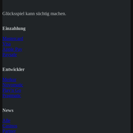
Glücksspiel kann süchtig machen.
Einzahlung
Mastercard
Visa
Apple Pay
Paysafe
Entwickler
Merkur
Novomatic
Play'n Go
Pragmatic
News
Alle
Casinos
Partner