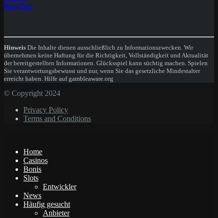
Ratgeber
Hinweis
Die Inhalte dienen ausschließlich zu Informationszwecken. Wir
übernehmen keine Haftung für die Richtigkeit, Vollständigkeit und Aktualität
der bereitgestellten Informationen. Glücksspiel kann süchtig machen. Spielen
Sie verantwortungsbewusst und nur, wenn Sie das gesetzliche Mindestalter
erreicht haben. Hilfe auf gambleaware.org
© Copyright 2024
Privacy Policy
Terms and Conditions
Home
Casinos
Bonis
Slots
Entwickler
News
Häufig gesucht
Anbieter