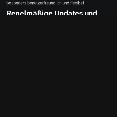
besonders benutzerfreundlich und flexibel.
Regelmäßige Updates und
neue Spiele
Unsere Sammlung an Demo Slots wird ständig
aktualisiert, sodass du immer die neuesten und
beliebtesten Titel spielen kannst. Wir halten dich zudem
über kommende Neuerscheinungen auf dem Laufenden,
sodass du immer bestens informiert bist.
Fazit: Spielspaß ohne Risiko
Unsere Plattform bietet dir die perfekte Möglichkeit,
Spielautomaten in der Demo-Version auszuprobieren
und dabei neue Lieblingsspiele zu entdecken. Ohne
Risiko, ohne Anmeldung und ohne versteckte Kosten
kannst du alle Funktionen der neuesten Slots testen und
dich optimal auf echtes Spielvergnügen vorbereiten.