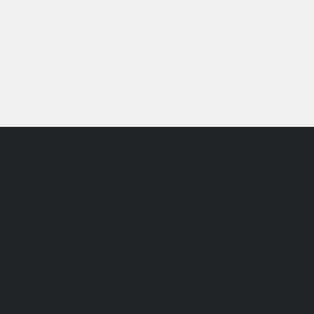
y Our Featured Games