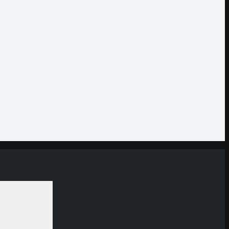
Suchen
Suchen
e Game
(
0
Votes)
Neue Casinos
Prestige