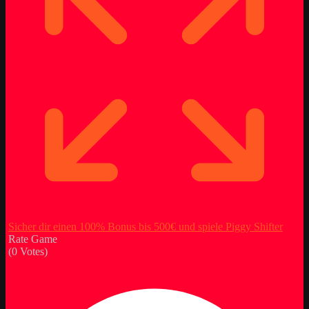
Sicher dir einen 100% Bonus bis 500€ und spiele Piggy Shifter
Rate Game
(
0
Votes)