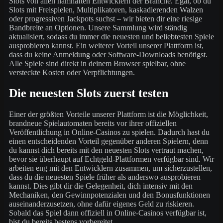
Slots von allen namhaften Entwicklern der Branche. Egal, ob du
Slots mit Freispielen, Multiplikatoren, kaskadierenden Walzen
oder progressiven Jackpots suchst – wir bieten dir eine riesige
Bandbreite an Optionen. Unsere Sammlung wird ständig
aktualisiert, sodass du immer die neuesten und beliebtesten Spiele
ausprobieren kannst. Ein weiterer Vorteil unserer Plattform ist,
dass du keine Anmeldung oder Software-Downloads benötigst.
Alle Spiele sind direkt in deinem Browser spielbar, ohne
versteckte Kosten oder Verpflichtungen.
Die neuesten Slots zuerst testen
Einer der größten Vorteile unserer Plattform ist die Möglichkeit,
brandneue Spielautomaten bereits vor ihrer offiziellen
Veröffentlichung in Online-Casinos zu spielen. Dadurch hast du
einen entscheidenden Vorteil gegenüber anderen Spielern, denn
du kannst dich bereits mit den neuesten Slots vertraut machen,
bevor sie überhaupt auf Echtgeld-Plattformen verfügbar sind. Wir
arbeiten eng mit den Entwicklern zusammen, um sicherzustellen,
dass du die neuesten Spiele früher als anderswo ausprobieren
kannst. Dies gibt dir die Gelegenheit, dich intensiv mit den
Mechaniken, den Gewinnpotenzialen und den Bonusfunktionen
auseinanderzusetzen, ohne dafür eigenes Geld zu riskieren.
Sobald das Spiel dann offiziell in Online-Casinos verfügbar ist,
bist du bereits bestens vorbereitet.