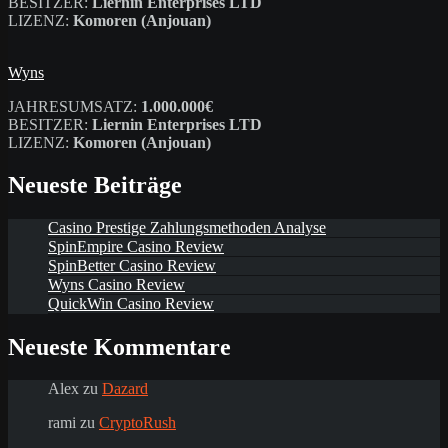
BESITZER:
Liernin Enterprises LTD
LIZENZ:
Komoren (Anjouan)
Wyns
JAHRESUMSATZ:
1.000.000€
BESITZER:
Liernin Enterprises LTD
LIZENZ:
Komoren (Anjouan)
Neueste Beiträge
Casino Prestige Zahlungsmethoden Analyse
SpinEmpire Casino Review
SpinBetter Casino Review
Wyns Casino Review
QuickWin Casino Review
Neueste Kommentare
Alex
zu
Dazard
rami
zu
CryptoRush