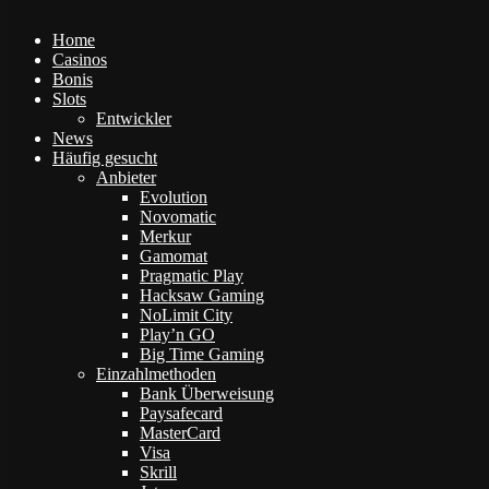
Home
Casinos
Bonis
Slots
Entwickler
News
Häufig gesucht
Anbieter
Evolution
Novomatic
Merkur
Gamomat
Pragmatic Play
Hacksaw Gaming
NoLimit City
Play’n GO
Big Time Gaming
Einzahlmethoden
Bank Überweisung
Paysafecard
MasterCard
Visa
Skrill