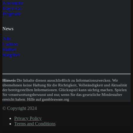
Novomatic
Play'n Go
Pragmatic
News
Alle
Casinos
Partner
Ratgeber
Hinweis
Die Inhalte dienen ausschließlich zu Informationszwecken. Wir
übernehmen keine Haftung für die Richtigkeit, Vollständigkeit und Aktualität
der bereitgestellten Informationen. Glücksspiel kann süchtig machen. Spielen
Sie verantwortungsbewusst und nur, wenn Sie das gesetzliche Mindestalter
erreicht haben. Hilfe auf gambleaware.org
© Copyright 2024
Privacy Policy
Terms and Conditions