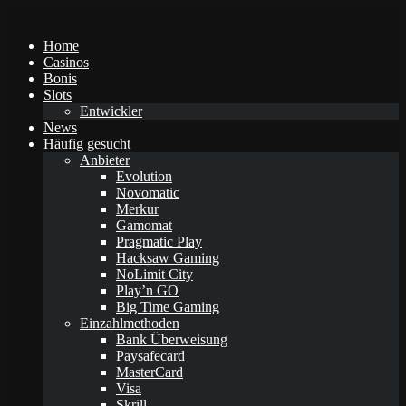
Home
Casinos
Bonis
Slots
Entwickler
News
Häufig gesucht
Anbieter
Evolution
Novomatic
Merkur
Gamomat
Pragmatic Play
Hacksaw Gaming
NoLimit City
Play’n GO
Big Time Gaming
Einzahlmethoden
Bank Überweisung
Paysafecard
MasterCard
Visa
Skrill