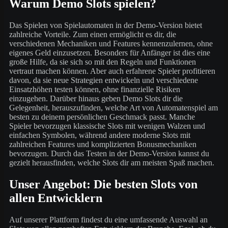
Warum Demo Slots spielen?
Das Spielen von Spielautomaten in der Demo-Version bietet
zahlreiche Vorteile. Zum einen ermöglicht es dir, die
verschiedenen Mechaniken und Features kennenzulernen, ohne
eigenes Geld einzusetzen. Besonders für Anfänger ist dies eine
große Hilfe, da sie sich so mit den Regeln und Funktionen
vertraut machen können. Aber auch erfahrene Spieler profitieren
davon, da sie neue Strategien entwickeln und verschiedene
Einsatzhöhen testen können, ohne finanzielle Risiken
einzugehen. Darüber hinaus geben Demo Slots dir die
Gelegenheit, herauszufinden, welche Art von Automatenspiel am
besten zu deinem persönlichen Geschmack passt. Manche
Spieler bevorzugen klassische Slots mit wenigen Walzen und
einfachen Symbolen, während andere moderne Slots mit
zahlreichen Features und komplizierten Bonusmechaniken
bevorzugen. Durch das Testen in der Demo-Version kannst du
gezielt herausfinden, welche Slots dir am meisten Spaß machen.
Unser Angebot: Die besten Slots von
allen Entwicklern
Auf unserer Plattform findest du eine umfassende Auswahl an