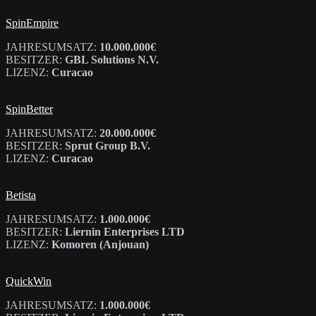
SpinEmpire
JAHRESUMSATZ:
10.000.000€
BESITZER:
GBL Solutions N.V.
LIZENZ:
Curacao
SpinBetter
JAHRESUMSATZ:
20.000.000€
BESITZER:
Sprut Group B.V.
LIZENZ:
Curacao
Betista
JAHRESUMSATZ:
1.000.000€
BESITZER:
Liernin Enterprises LTD
LIZENZ:
Komoren (Anjouan)
QuickWin
JAHRESUMSATZ:
1.000.000€