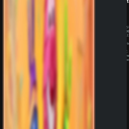
SpinBetter
Betist
JAHRESUMSATZ:
JAHRES
20.000.000€
1.000.00
BESITZER:
BESITZE
Sprut
Liernin
Group
Enterpri
B.V.
LTD
LIZENZ:
LIZENZ:
Curacao
Komore
(Anjoua
QuickWin
Wyns