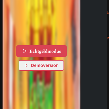
Silizi
zu
CryptoRush
200% bis
zu 2.500€
Robert99
zu
CryptoRush
200% bis
zu 2.500€
Echtgeldmodus
News
Demoversion
Casino Prestige
Zahlungsmethoden
Analyse
18. Mai 2026
SpinEmpire Casino
Review
8. Januar 2026
SpinBetter Casino
Review
22. Dezember