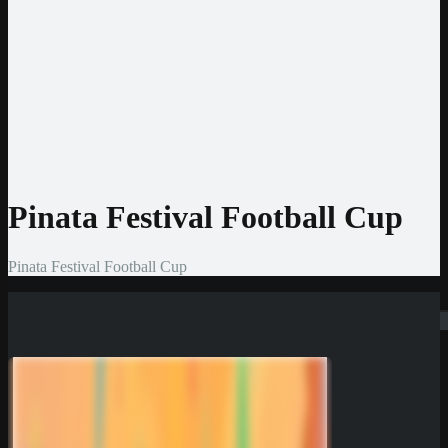
Jeton
CashtoCode
MiFinity
MuchBetter
Auszahlmethoden
Bank Überweisung
MasterCard
Visa
Skrill
Bitcoin
Pinata Festival Football Cup
Pinata Festival Football Cup
Suchen
Rate Game
(
0
Votes)
Neue Casinos