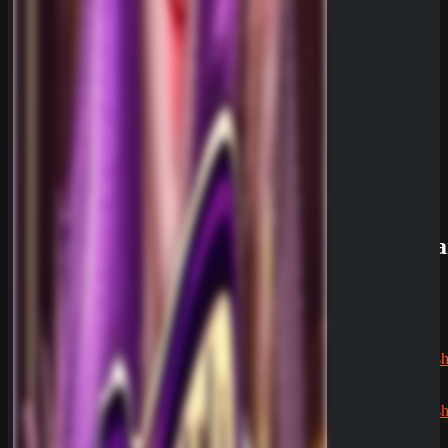
SpinBetter
Casino
Review
Wyns
Casino
Review
QuickWin
Casino
Review
Neueste
Kommenta
Alex
zu
Dazard
rami
zu
CryptoRus
Jens
zu
CryptoRush
200% bis
zu 2.500€