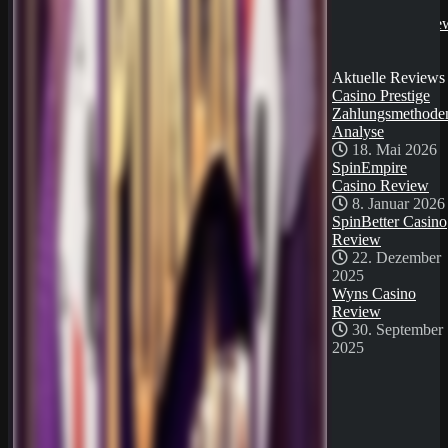
2025
Wyns Casino Revie
30. September
2025
Aktuelle Reviews
Casino Prestige
Zahlungsmethode
Analyse
18. Mai 2026
SpinEmpire
Casino Review
8. Januar 2026
SpinBetter Casino
Review
22. Dezember
2025
Wyns Casino
Review
30. September
2025