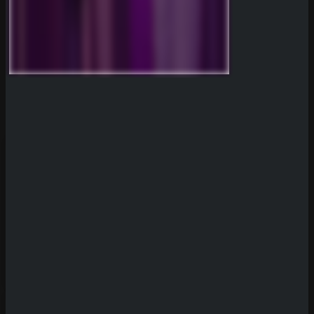
Sicher dir einen 100% Bonus bis 500€ und spiel
Try Our Featured Games