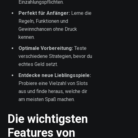
Einzahlungspflichten.
Perfekt für Anfänger:
Lerne die
Regeln, Funktionen und
Gewinnchancen ohne Druck
kennen.
Optimale Vorbereitung:
Teste
verschiedene Strategien, bevor du
echtes Geld setzt.
Entdecke neue Lieblingsspiele:
Probiere eine Vielzahl von Slots
aus und finde heraus, welche dir
am meisten Spaß machen.
Die wichtigsten
Features von