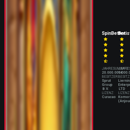
SpinBetter
Betis
JAHRESUMSATZ:
JAHRE
20.000.000€
1.000.
BESITZER:
BESITZ
Sprut
Liernin
Group
Enterp
B.V.
LTD
LIZENZ:
LIZENZ
Curacao
Komor
(Anjou