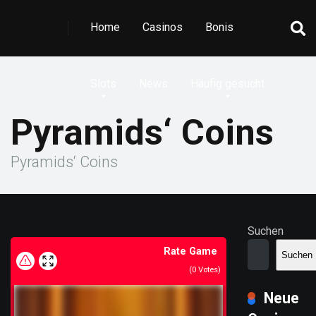
Home
Casinos
Bonis
Slots
News
Häufig gesucht
Pyramids‘ Coins
Pyramids‘ Coins
Suchen
Rate Game
Suchen
(
0
Votes)
Neue