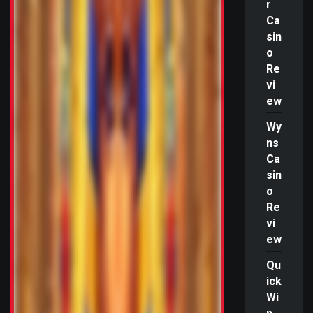
r
Ca
sin
o
Re
vi
ew
Wy
ns
Ca
sin
o
Re
vi
ew
Qu
ick
Wi