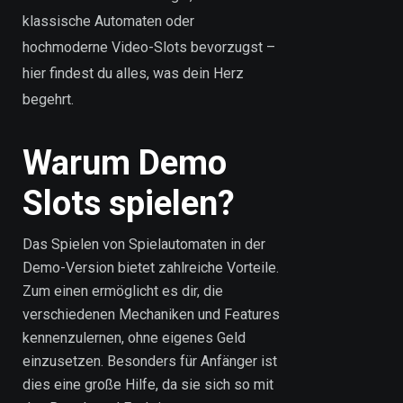
klassische Automaten oder
hochmoderne Video-Slots bevorzugst –
hier findest du alles, was dein Herz
begehrt.
Warum Demo
Slots spielen?
Das Spielen von Spielautomaten in der
Demo-Version bietet zahlreiche Vorteile.
Zum einen ermöglicht es dir, die
verschiedenen Mechaniken und Features
kennenzulernen, ohne eigenes Geld
einzusetzen. Besonders für Anfänger ist
dies eine große Hilfe, da sie sich so mit