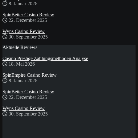
8. Januar 2026
SpinBetter Casino Review
22. Dezember 2025
Wyns Casino Review
30. September 2025
Aktuelle Reviews
Casino Prestige Zahlungsmethoden Analyse
18. Mai 2026
SpinEmpire Casino Review
8. Januar 2026
SpinBetter Casino Review
22. Dezember 2025
Wyns Casino Review
30. September 2025