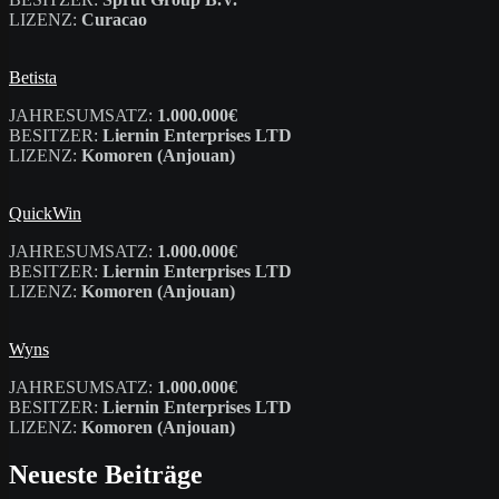
LIZENZ:
Curacao
Betista
JAHRESUMSATZ:
1.000.000€
BESITZER:
Liernin Enterprises LTD
LIZENZ:
Komoren (Anjouan)
QuickWin
JAHRESUMSATZ:
1.000.000€
BESITZER:
Liernin Enterprises LTD
LIZENZ:
Komoren (Anjouan)
Wyns
JAHRESUMSATZ:
1.000.000€
BESITZER:
Liernin Enterprises LTD
LIZENZ:
Komoren (Anjouan)
Neueste Beiträge