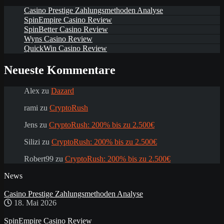
Casino Prestige Zahlungsmethoden Analyse
SpinEmpire Casino Review
SpinBetter Casino Review
Wyns Casino Review
QuickWin Casino Review
Neueste Kommentare
Alex
zu
Dazard
rami
zu
CryptoRush
Jens
zu
CryptoRush: 200% bis zu 2.500€
Silizi
zu
CryptoRush: 200% bis zu 2.500€
Robert99
zu
CryptoRush: 200% bis zu 2.500€
News
Casino Prestige Zahlungsmethoden Analyse
18. Mai 2026
SpinEmpire Casino Review