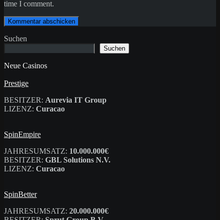
time I comment.
Suchen
Suchen
Neue Casinos
Prestige
BESITZER:
Aurevia IT Group
LIZENZ:
Curacao
SpinEmpire
JAHRESUMSATZ:
10.000.000€
BESITZER:
GBL Solutions N.V.
LIZENZ:
Curacao
SpinBetter
JAHRESUMSATZ:
20.000.000€
BESITZER:
Sprut Group B.V.