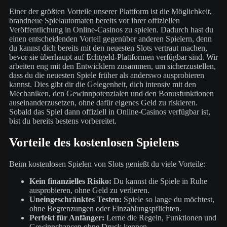
Einer der größten Vorteile unserer Plattform ist die Möglichkeit,
brandneue Spielautomaten bereits vor ihrer offiziellen
Veröffentlichung in Online-Casinos zu spielen. Dadurch hast du
einen entscheidenden Vorteil gegenüber anderen Spielern, denn
du kannst dich bereits mit den neuesten Slots vertraut machen,
bevor sie überhaupt auf Echtgeld-Plattformen verfügbar sind. Wir
arbeiten eng mit den Entwicklern zusammen, um sicherzustellen,
dass du die neuesten Spiele früher als anderswo ausprobieren
kannst. Dies gibt dir die Gelegenheit, dich intensiv mit den
Mechaniken, den Gewinnpotenzialen und den Bonusfunktionen
auseinanderzusetzen, ohne dafür eigenes Geld zu riskieren.
Sobald das Spiel dann offiziell in Online-Casinos verfügbar ist,
bist du bereits bestens vorbereitet.
Vorteile des kostenlosen Spielens
Beim kostenlosen Spielen von Slots genießt du viele Vorteile:
Kein finanzielles Risiko:
Du kannst die Spiele in Ruhe
ausprobieren, ohne Geld zu verlieren.
Uneingeschränktes Testen:
Spiele so lange du möchtest,
ohne Begrenzungen oder Einzahlungspflichten.
Perfekt für Anfänger:
Lerne die Regeln, Funktionen und
Gewinnchancen ohne Druck kennen.