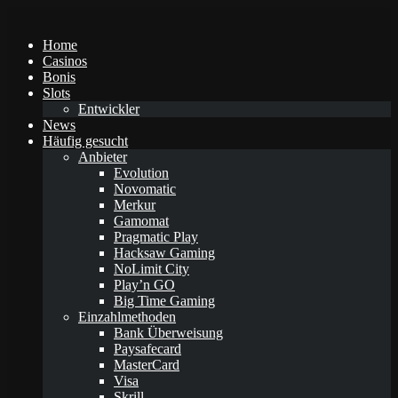
Home
Casinos
Bonis
Slots
Entwickler
News
Häufig gesucht
Anbieter
Evolution
Novomatic
Merkur
Gamomat
Pragmatic Play
Hacksaw Gaming
NoLimit City
Play’n GO
Big Time Gaming
Einzahlmethoden
Bank Überweisung
Paysafecard
MasterCard
Visa
Skrill