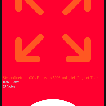
Sicher dir einen 100% Bonus bis 500€ und spiele Rage of Thor
Rate Game
(
0
Votes)