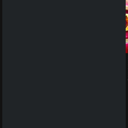
Neueste
Beiträge
Casino
Prestige