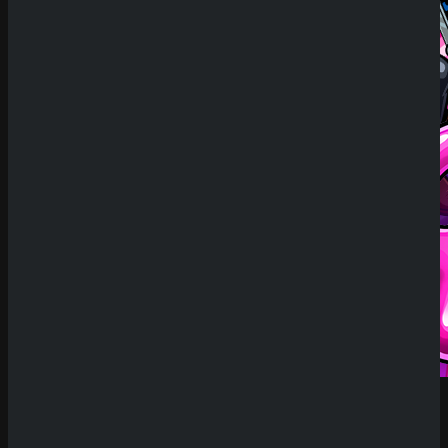
Demo Spiel