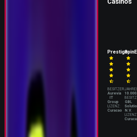
Casinos
Prestige
Spin
BESITZER:
JAHRE
Aurevia
10.000
IT
BESITZ
Group
GBL
LIZENZ:
Soluti
Curacao
N.V.
LIZENZ
Curac