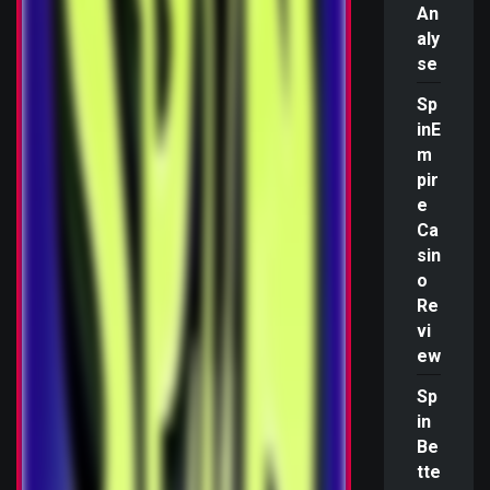
An
aly
se
Sp
inE
m
pir
e
Ca
sin
o
Re
vi
ew
Sp
in
Be
tte