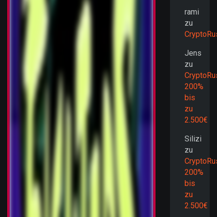
rami
zu
CryptoRu
Jens
zu
CryptoRu
200%
bis
zu
2.500€
Silizi
zu
CryptoRu
200%
bis
zu
2.500€