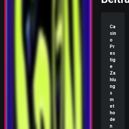
Ca
sin
o
Pr
es
tig
e
Za
hlu
ng
s
m
et
ho
de
n