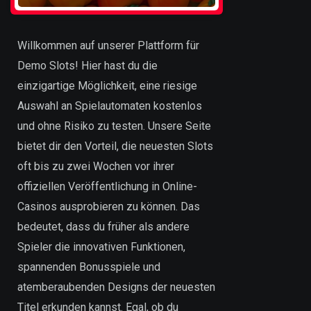
Willkommen auf unserer Plattform für
Demo Slots! Hier hast du die
einzigartige Möglichkeit, eine riesige
Auswahl an Spielautomaten kostenlos
und ohne Risiko zu testen. Unsere Seite
bietet dir den Vorteil, die neuesten Slots
oft bis zu zwei Wochen vor ihrer
offiziellen Veröffentlichung in Online-
Casinos ausprobieren zu können. Das
bedeutet, dass du früher als andere
Spieler die innovativen Funktionen,
spannenden Bonusspiele und
atemberaubenden Designs der neuesten
Titel erkunden kannst. Egal, ob du