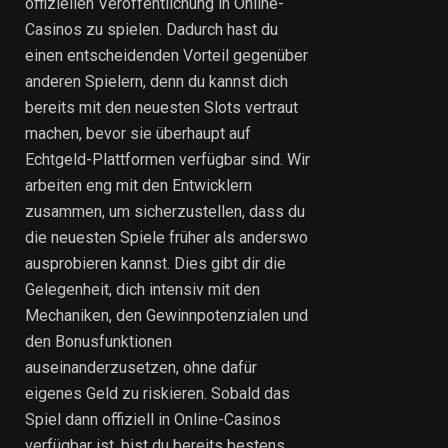
offiziellen Veröffentlichung in Online-
Casinos zu spielen. Dadurch hast du
einen entscheidenden Vorteil gegenüber
anderen Spielern, denn du kannst dich
bereits mit den neuesten Slots vertraut
machen, bevor sie überhaupt auf
Echtgeld-Plattformen verfügbar sind. Wir
arbeiten eng mit den Entwicklern
zusammen, um sicherzustellen, dass du
die neuesten Spiele früher als anderswo
ausprobieren kannst. Dies gibt dir die
Gelegenheit, dich intensiv mit den
Mechaniken, den Gewinnpotenzialen und
den Bonusfunktionen
auseinanderzusetzen, ohne dafür
eigenes Geld zu riskieren. Sobald das
Spiel dann offiziell in Online-Casinos
verfügbar ist, bist du bereits bestens