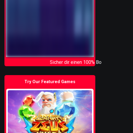
Sicher dir einen 100% Bonus bis 500€ und spiele Sp
Try Our Featured Games