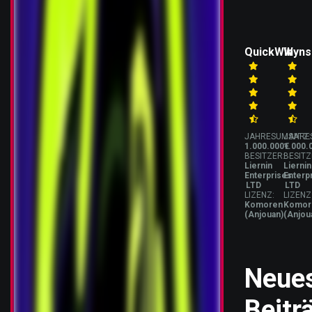
QuickWin
Wyns
JAHRESUMSATZ:
JAHRE
1.000.000€
1.000.
BESITZER:
BESITZ
Liernin
Liernin
Enterprises
Enterp
LTD
LTD
LIZENZ:
LIZENZ
Komoren
Komor
(Anjouan)
(Anjou
Neue
Beitr