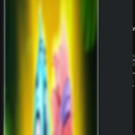
Prestige
SpinE
BESITZER:
JAHRES
Aurevia
10.000.0
IT
BESITZE
Group
GBL
LIZENZ:
Solution
Curacao
N.V.
LIZENZ:
Curacao