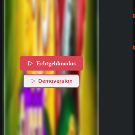
Silizi
zu
CryptoRush
200% bis
zu 2.500€
Robert99
zu
CryptoRush
200% bis
zu 2.500€
Echtgeldmodus
News
Demoversion
Casino Prestige
Zahlungsmethoden
Analyse
18. Mai 2026
SpinEmpire Casino
Review
8. Januar 2026
SpinBetter Casino
Review
22. Dezember