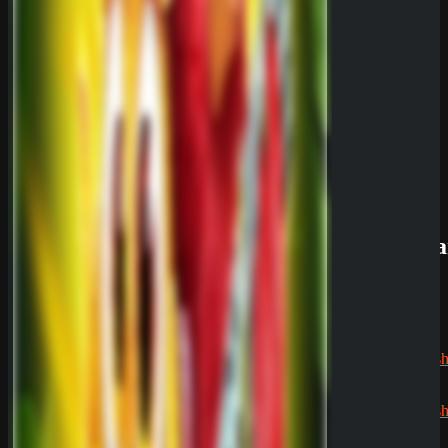
SpinBetter
Casino
Review
Wyns
Casino
Review
QuickWin
Casino
Review
Neueste
Kommenta
Alex
zu
Dazard
rami
zu
CryptoRus
Jens
zu
CryptoRush
200% bis
zu 2.500€