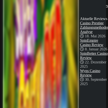
2025
Wyns Casino Revie
30. September
2025
Aktuelle Reviews
Casino Prestige
Zahlungsmethode
Analyse
18. Mai 2026
SpinEmpire
Casino Review
8. Januar 2026
SpinBetter Casino
Review
22. Dezember
2025
Wyns Casino
Review
30. September
2025