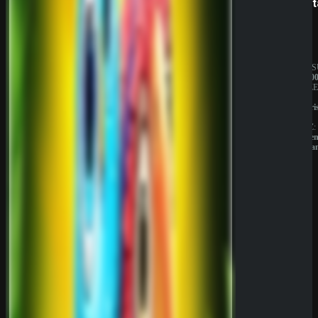
SpinBetter
Betist
JAHRESUMSATZ:
JAHRES
20.000.000€
1.000.00
BESITZER:
BESITZE
Sprut
Liernin
Group
Enterpri
B.V.
LTD
LIZENZ:
LIZENZ:
Curacao
Komore
(Anjoua
QuickWin
Wyns