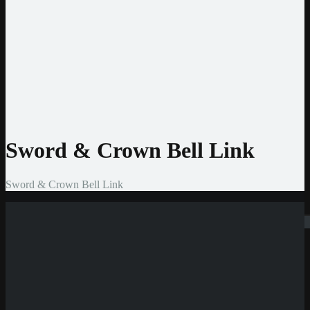
Jeton
CashtoCode
MiFinity
MuchBetter
Auszahlmethoden
Bank Überweisung
MasterCard
Visa
Skrill
Bitcoin
Sword & Crown Bell Link
Sword & Crown Bell Link
Suchen
Neue Casinos