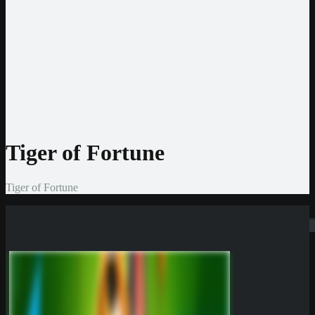
Jeton
CashtoCode
MiFinity
MuchBetter
Auszahlmethoden
Bank Überweisung
MasterCard
Visa
Skrill
Bitcoin
Tiger of Fortune
Tiger of Fortune
Suchen
Rate Game
(
0
Votes)
Neue Casinos