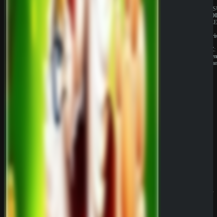
JAHRESUMSATZ:
JAHRES
1.000.000€
1.000.00
BESITZER:
BESITZE
Liernin
Liernin
Enterprises
Enterpri
LTD
LTD
LIZENZ:
LIZENZ:
Komoren
Komore
(Anjouan)
(Anjoua
Neueste
Beiträge
Casino
Prestige
Zahlungs
methoden
Analyse
SpinEmpir
e Casino
Review