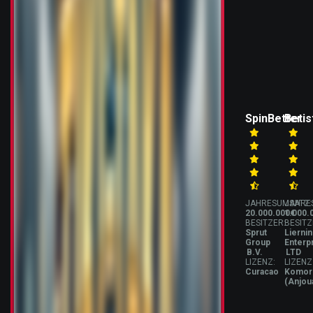
SpinBetter
Betis
JAHRESUMSATZ:
JAHRE
20.000.000€
1.000.
BESITZER:
BESITZ
Sprut
Liernin
Group
Enterp
B.V.
LTD
LIZENZ:
LIZENZ
Curacao
Komor
(Anjou