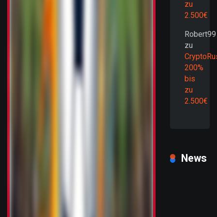
zu
2.500€
Robert99
zu
CryptoRu
200%
bis
zu
2.500€
News