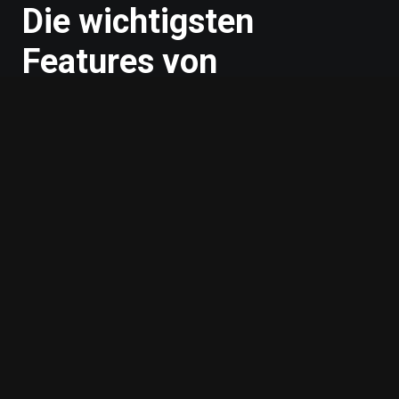
Die wichtigsten
Features von
Demo Slots
Moderne Spielautomaten haben eine
Vielzahl von Funktionen, die das
Spielerlebnis noch spannender machen.
Hier sind einige der wichtigsten
Features, die du in den Demo-Versionen
testen kannst:
Freispiele
Freispiele sind eines der beliebtesten
Features in modernen Slots. In vielen
Spielen kannst du durch bestimmte
Symbole oder Kombinationen eine