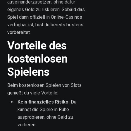
auseinanderzusetzen, ohne dafür
eigenes Geld zu riskieren. Sobald das
Spiel dann offiziell in Online-Casinos
verfügbar ist, bist du bereits bestens
vorbereitet.
Vorteile des
kostenlosen
Spielens
Beim kostenlosen Spielen von Slots
genießt du viele Vorteile:
Kein finanzielles Risiko:
Du
kannst die Spiele in Ruhe
ausprobieren, ohne Geld zu
verlieren.