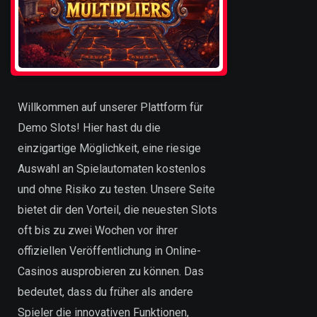
Willkommen auf unserer Plattform für
Demo Slots! Hier hast du die
einzigartige Möglichkeit, eine riesige
Auswahl an Spielautomaten kostenlos
und ohne Risiko zu testen. Unsere Seite
bietet dir den Vorteil, die neuesten Slots
oft bis zu zwei Wochen vor ihrer
offiziellen Veröffentlichung in Online-
Casinos ausprobieren zu können. Das
bedeutet, dass du früher als andere
Spieler die innovativen Funktionen,