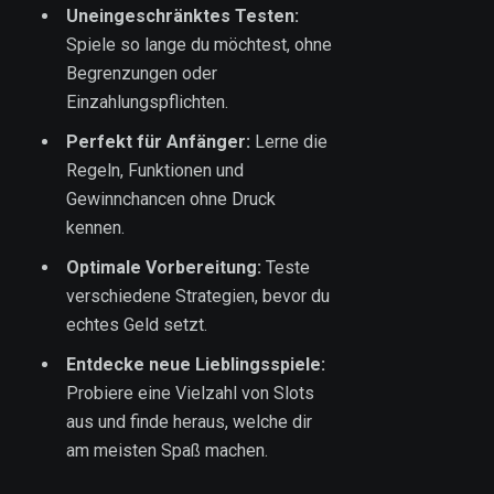
Uneingeschränktes Testen:
Spiele so lange du möchtest, ohne
Begrenzungen oder
Einzahlungspflichten.
Perfekt für Anfänger:
Lerne die
Regeln, Funktionen und
Gewinnchancen ohne Druck
kennen.
Optimale Vorbereitung:
Teste
verschiedene Strategien, bevor du
echtes Geld setzt.
Entdecke neue Lieblingsspiele:
Probiere eine Vielzahl von Slots
aus und finde heraus, welche dir
am meisten Spaß machen.