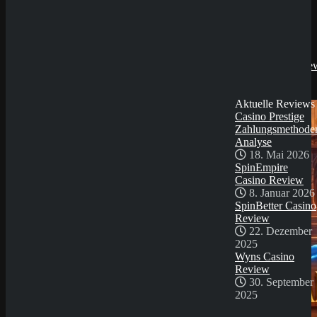
8. Januar 2026
SpinBetter Casino
Review
22. Dezember
2025
Wyns Casino Revie
30. September
2025
Demo Spiel
Aktuelle Reviews
Casino Prestige
Zahlungsmethode
Analyse
18. Mai 2026
SpinEmpire
Casino Review
8. Januar 2026
SpinBetter Casino
Review
22. Dezember
2025
Wyns Casino
Review
30. September
2025