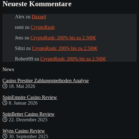
Neueste Kommentare
Alex
zu
Dazard
rami
zu
CryptoRush
Jens
zu
CryptoRush: 200% bis zu 2.500€
Silizi
zu
CryptoRush: 200% bis zu 2.500€
Robert99
zu
CryptoRush: 200% bis zu 2.500€
News
Casino Prestige Zahlungsmethoden Analyse
18. Mai 2026
SpinEmpire Casino Review
8. Januar 2026
SpinBetter Casino Review
22. Dezember 2025
Wyns Casino Review
30. September 2025