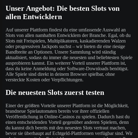
Unser Angebot: Die besten Slots von
allen Entwicklern
Auf unserer Plattform findest du eine umfassende Auswahl an
Slots von allen namhaften Entwicklern der Branche. Egal, ob du
Slots mit Freispielen, Multiplikatoren, kaskadierenden Walzen
oder progressiven Jackpots suchst – wir bieten dir eine riesige
Bandbreite an Optionen. Unsere Sammlung wird ständig
aktualisiert, sodass du immer die neuesten und beliebtesten Spiele
ausprobieren kannst. Ein weiterer Vorteil unserer Plattform ist,
dass du keine Anmeldung oder Software-Downloads benötigst.
Alle Spiele sind direkt in deinem Browser spielbar, ohne
versteckte Kosten oder Verpflichtungen.
Die neuesten Slots zuerst testen
Einer der größten Vorteile unserer Plattform ist die Möglichkeit,
brandneue Spielautomaten bereits vor ihrer offiziellen
Veröffentlichung in Online-Casinos zu spielen. Dadurch hast du
einen entscheidenden Vorteil gegenüber anderen Spielern, denn
du kannst dich bereits mit den neuesten Slots vertraut machen,
bevor sie überhaupt auf Echtgeld-Plattformen verfügbar sind. Wir