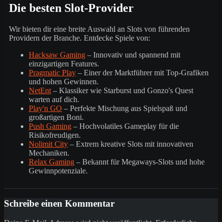
Die besten Slot-Provider
Wir bieten dir eine breite Auswahl an Slots von führenden
Providern der Branche. Entdecke Spiele von:
Hacksaw Gaming
– Innovativ und spannend mit
einzigartigen Features.
Pragmatic Play
– Einer der Marktführer mit Top-Grafiken
und hohen Gewinnen.
NetEnt
– Klassiker wie Starburst und Gonzo's Quest
warten auf dich.
Play'n GO
– Perfekte Mischung aus Spielspaß und
großartigen Boni.
Push Gaming
– Hochvolatiles Gameplay für die
Risikofreudigen.
Nolimit City
– Extrem kreative Slots mit innovativen
Mechaniken.
Relax Gaming
– Bekannt für Megaways-Slots und hohe
Gewinnpotenziale.
Schreibe einen Kommentar