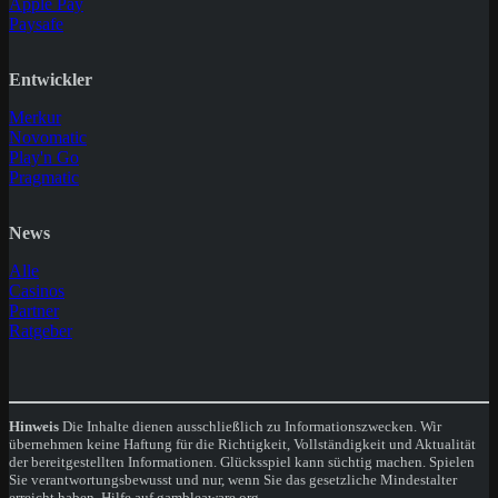
Apple Pay
Paysafe
Entwickler
Merkur
Novomatic
Play'n Go
Pragmatic
News
Alle
Casinos
Partner
Ratgeber
Hinweis
Die Inhalte dienen ausschließlich zu Informationszwecken. Wir
übernehmen keine Haftung für die Richtigkeit, Vollständigkeit und Aktualität
der bereitgestellten Informationen. Glücksspiel kann süchtig machen. Spielen
Sie verantwortungsbewusst und nur, wenn Sie das gesetzliche Mindestalter
erreicht haben. Hilfe auf gambleaware.org