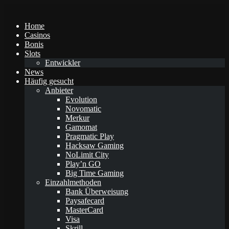
Home
Casinos
Bonis
Slots
Entwickler
News
Häufig gesucht
Anbieter
Evolution
Novomatic
Merkur
Gamomat
Pragmatic Play
Hacksaw Gaming
NoLimit City
Play’n GO
Big Time Gaming
Einzahlmethoden
Bank Überweisung
Paysafecard
MasterCard
Visa
Skrill